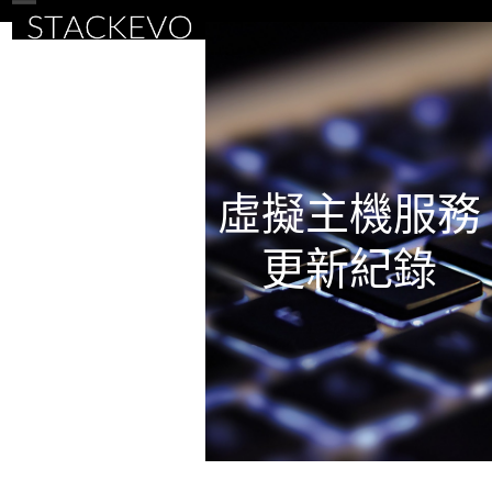
Skip
Open
Close
to
mobile
mobile
content
menu
menu
虛擬主機服務
更新紀錄