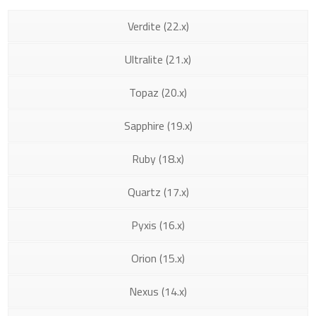
Verdite (22.x)
Ultralite (21.x)
Topaz (20.x)
Sapphire (19.x)
Ruby (18.x)
Quartz (17.x)
Pyxis (16.x)
Orion (15.x)
Nexus (14.x)