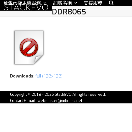
台灣虛擬主機服務
網域名稱
支援服務
Skip
DDR8065
to
content
Downloads
:
full (128x128)
Copyright © 2018 - 2026 StackEVO All rights reserved.
Contact E-mail : webmaster@mtinasc.net