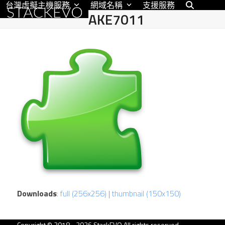
台灣虛擬主機服務
網域名稱
支援服務
Skip
AKE7011
to
content
Downloads
:
full (256x256)
|
thumbnail (150x150)
Copyright © 2018 - 2026 StackEVO All rights reserved.