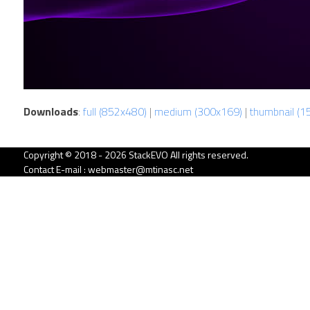
Downloads
:
full (852x480)
|
medium (300x169)
|
thumbnail (1
Copyright © 2018 - 2026 StackEVO All rights reserved.
Contact E-mail : webmaster@mtinasc.net